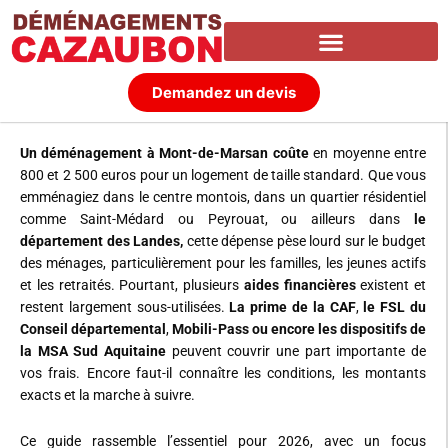
Aller
au
contenu
Demandez un devis
Un déménagement à Mont-de-Marsan
coûte
en moyenne entre
800 et 2 500 euros pour un logement de taille standard. Que vous
emménagiez dans le centre montois, dans un quartier résidentiel
comme Saint-Médard ou Peyrouat, ou ailleurs dans
le
département des Landes,
cette dépense pèse lourd sur le budget
des ménages, particulièrement pour les familles, les jeunes actifs
et les retraités. Pourtant, plusieurs
aides financières
existent et
restent largement sous-utilisées.
La prime de la CAF
,
le FSL du
Conseil départemental
,
Mobili-Pass ou encore les dispositifs de
la MSA Sud Aquitaine
peuvent couvrir une part importante de
vos frais. Encore faut-il connaître les conditions, les montants
exacts et la marche à suivre.
Ce guide rassemble l’essentiel pour 2026, avec un focus