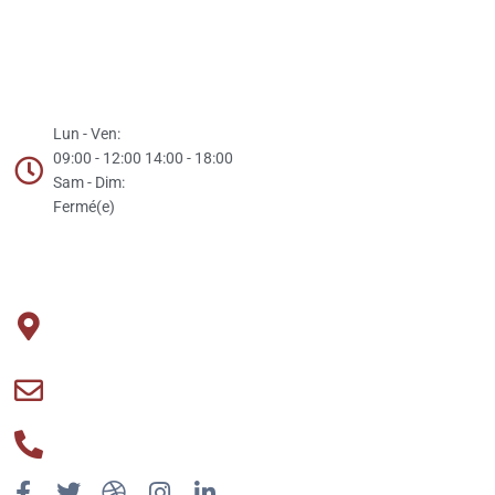
Mention légales
Nos horaires
Lun - Ven:
09:00 - 12:00 14:00 - 18:00
Sam - Dim:
Fermé(e)
Contact
Déménagements Cazaubon
2 Place Raymond Poincaré, Mont de Marsan, 40000, France
contact@cazaubon40.fr
05 58 06 18 60
F
T
D
I
L